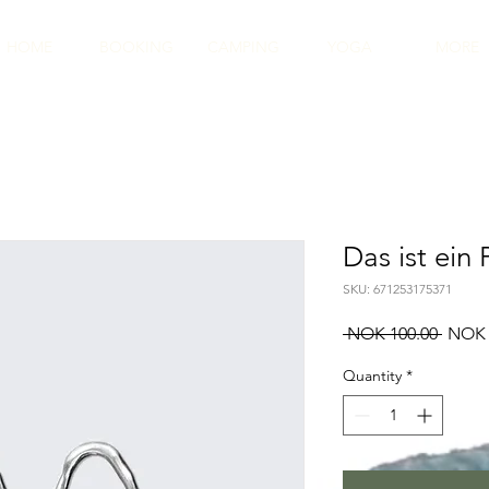
HOME
BOOKING
CAMPING
YOGA
MORE
Das ist ein
SKU: 671253175371
Regul
 NOK 100.00 
NOK 
Price
Quantity
*