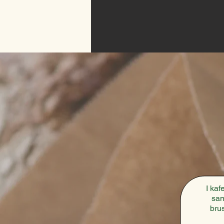
I kaf
sam
bru