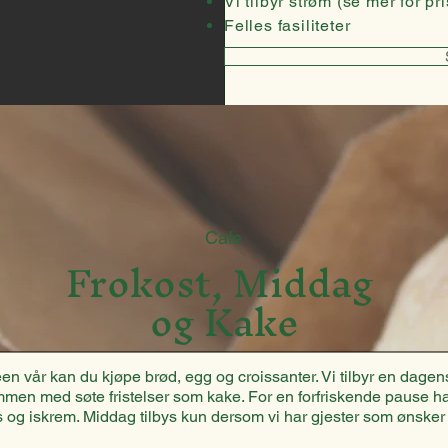
Vi tilbyr strøm (se mer for pri
Felles fasiliteter
Cafe
Frokost, Middag ​
og Kake
een vår kan du kjøpe brød, egg og croissanter. Vi tilbyr en dagens
men med søte fristelser som kake. For en forfriskende pause ha
s og iskrem. Middag tilbys kun dersom vi har gjester som ønsker 