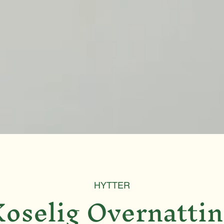
HYTTER
oselig Overnatti