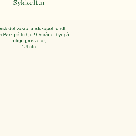
Sykkeltur
orsk det vakre landskapet rundt
 Park på to hjul! Området byr på
rolige grusveier,
*Utleie