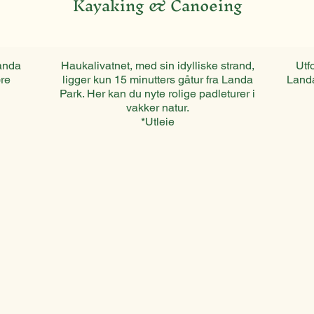
Kayaking & Canoeing
Landa
Haukalivatnet, med sin idylliske strand,
Utf
ære
ligger kun 15 minutters gåtur fra Landa
Landa
Park. Her kan du nyte rolige padleturer i
vakker natur.
*Utleie