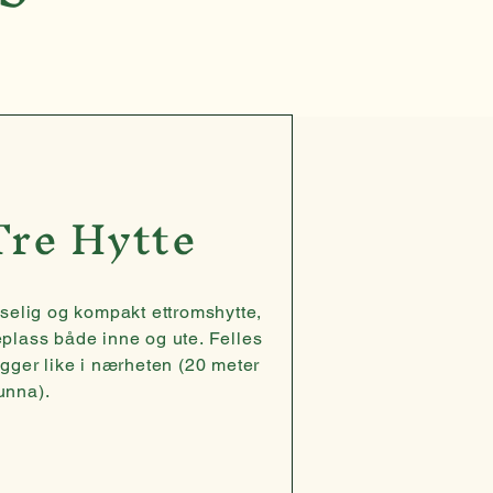
Tre Hytte
koselig og kompakt ettromshytte,
eplass både inne og ute. Felles
ligger like i nærheten (20 meter
unna).