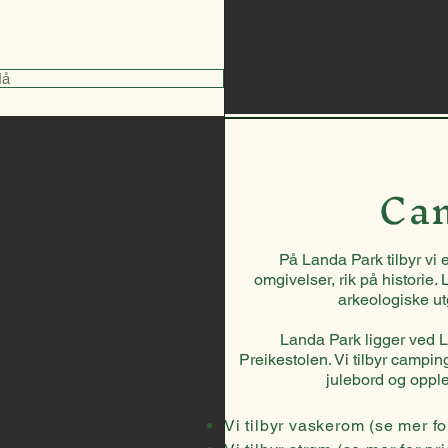
Nå
Ca
På Landa Park tilbyr vi 
omgivelser, rik på historie.
arkeologiske u
Landa Park ligger ved L
Preikestolen. Vi tilbyr camping,
julebord og opple
Vi tilbyr vaskerom
(se mer fo