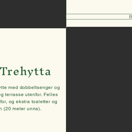
B
 Trehytta
hytte med dobbeltsenger og
g terrasse utenfor. Felles
for, og ekstra toaletter og
n (20 meter unna).