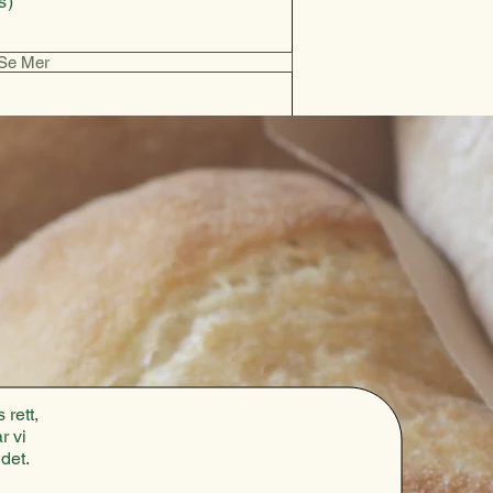
s)
Se Mer
 rett,
r vi
det.