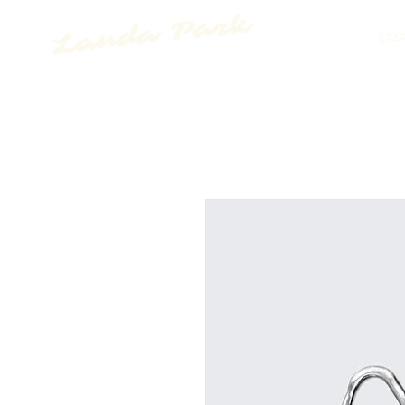
Landa Park
STA