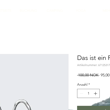
RTSEITE
BUCHUNG
CAMPING
YOGA
MEH
Das ist ein
Artikelnummer: 6712531
Stand
 100,00 NOK 
95,0
Anzahl
*